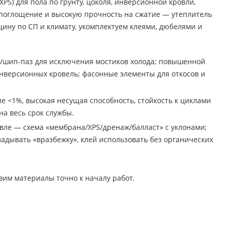
S) для пола по грунту, цоколя, инверсионной кровли,
опоглощение и высокую прочность на сжатие — утеплитель
щину по СП и климату, укомплектуем клеями, дюбелями и
ь/шип-паз для исключения мостиков холода; повышенной
инверсионных кровель; фасонные элементы для откосов и
е <1%, высокая несущая способность, стойкость к циклами
а весь срок службы.
овле — схема «мембрана/XPS/дренаж/балласт» с уклонами;
адывать «вразбежку», клей использовать без органических
вим материалы точно к началу работ.