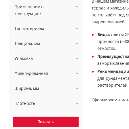
В нашем магазине 
Применение в
террас и холодил
конструкциях
не «плывёт» под с
гидроизоляцией.
Тип материала
Виды:
плиты XP
прочности (≥30
Толщина, мм
отмосток.
Преимущества
Упаковка
замораживания/
Рекомендации
Фольгированная
для фундамента
растворителей,
Ширина, мм
Сформируем компле
Плотность