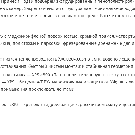
Принеси Подай подберём экструдированный пенополистирол (XP
ьных камер. Закрытоячеистая структура даёт минимальное вод
тяжкой и не теряет свойства во влажной среде. Рассчитаем тол
S с гладкой/рифлёной поверхностью, кромкой прямая/четверт
0 кПа) под стяжки и парковки; фрезерованные дренажные для 
:
низкая теплопроводность λ≈0,030–0,034 Вт/м·К, водопоглощени
оттаивания, быстрый чистый монтаж и стабильная геометрия н
:
под стяжку — XPS ≥300 кПа на полиэтиленовую отсечку; на кр
 — XPS + битумная/ПВХ-гидроизоляция и защита от УФ; швы укл
 примыкания проклеивать лентами.
кт «XPS + крепёж + гидроизоляция», рассчитаем смету и доста