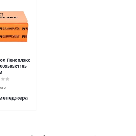
ол Пеноплэкс
100х585х1185
м
ого
 менеджера