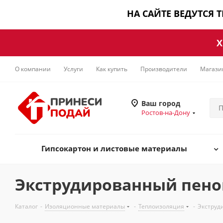
НА САЙТЕ ВЕДУТСЯ 
Х
О компании
Услуги
Как купить
Производители
Магази
Ваш город
Ростов-на-Дону
Гипсокартон и листовые материалы
Экструдированный пен
Каталог
-
Изоляционные материалы
-
Теплоизоляция
-
Экструд