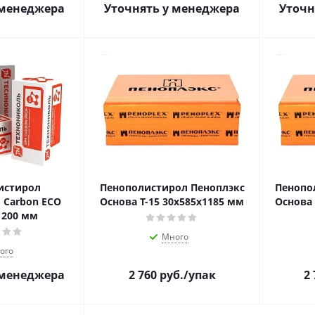
 менеджера
Уточнять у менеджера
Уточн
истирол
Пенополистирол Пеноплэкс
Пенопо
 Carbon ECO
Основа Т-15 30х585х1185 мм
Основа 
1200 мм
Много
ого
 менеджера
2 760
руб.
/упак
2 