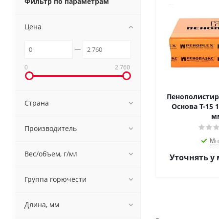
Фильтр по параметрам
Цена
0
2 760
Пенополистир
Страна
Основа Т-15 
м
Производитель
Мн
Вес/объем, г/мл
Уточнять у
Группа горючести
Длина, мм