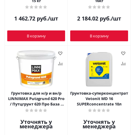
15 кг
16кг
1 462.72
руб.
/шт
2 184.02
руб.
/шт
В корзину
В корзину
Грунтовка для н/р и вн/р
Грунтовка-суперконцентрат
LINNIMAX Putzgrund 620 Pro
Vetonit MD 16
/ Путцгрунт 620 Про База 1
SUPERconcentrate 10л
25кг
Уточнять у
Уточнять у
менеджера
менеджера