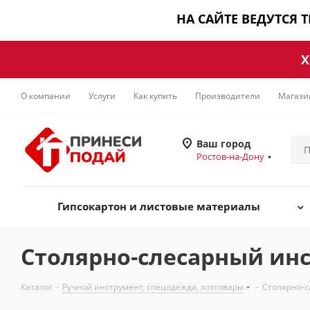
НА САЙТЕ ВЕДУТСЯ 
Х
О компании
Услуги
Как купить
Производители
Магази
Ваш город
Ростов-на-Дону
Гипсокартон и листовые материалы
Столярно-слесарный ин
Каталог
-
Ручной инструмент, спецодежда, хозтовары
-
Столярно-с