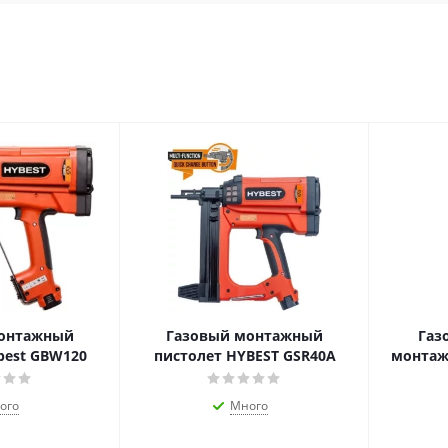
монтажный
Газовый монтажный
Газ
best GBW120
пистолет HYBEST GSR40A
монтаж
ого
Много