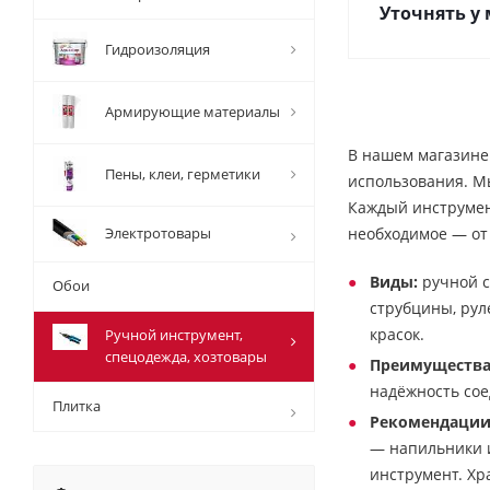
Уточнять у
Гидроизоляция
Армирующие материалы
В нашем магазине
Пены, клеи, герметики
использования. Мы
Каждый инструмент
Электротовары
необходимое — от 
Виды:
ручной с
Обои
струбцины, рул
красок.
Ручной инструмент,
спецодежда, хозтовары
Преимущества
надёжность со
Плитка
Рекомендации
— напильники и
инструмент. Хр