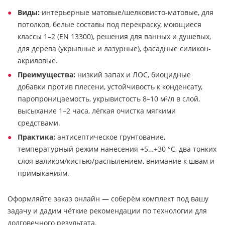
Виды:
интерьерные матовые/шелковисто-матовые, для
потолков, белые составы под перекраску, моющиеся
классы 1–2 (EN 13300), решения для ванных и душевых,
для дерева (укрывные и лазурные), фасадные силикон-
акриловые.
Преимущества:
низкий запах и ЛОС, биоцидные
добавки против плесени, устойчивость к конденсату,
паропроницаемость, укрывистость 8–10 м²/л в слой,
высыхание 1–2 часа, лёгкая очистка мягкими
средствами.
Практика:
антисептическое грунтование,
температурный режим нанесения +5…+30 °C, два тонких
слоя валиком/кистью/распылением, внимание к швам и
примыканиям.
Оформляйте заказ онлайн — соберём комплект под вашу
задачу и дадим чёткие рекомендации по технологии для
долговечного результата.