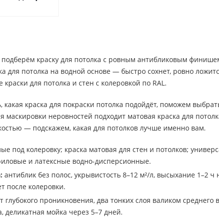
 подберём краску для потолка с ровным антибликовым финише
а для потолка на водной основе — быстро сохнет, ровно ложитс
краски для потолка и стен с колеровкой по RAL.
, какая краска для покраски потолка подойдёт, поможем выбрат
я маскировки неровностей подходит матовая краска для потолка,
остью — подскажем, какая для потолков лучше именно вам.
ые под колеровку; краска матовая для стен и потолков; универ
риловые и латексные водно-дисперсионные.
:
антиблик без полос, укрывистость 8–12 м²/л, высыхание 1–2 ч
т после колеровки.
т глубокого проникновения, два тонких слоя валиком среднего 
а, деликатная мойка через 5–7 дней.