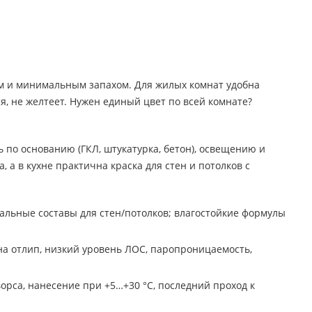
м и минимальным запахом. Для жилых комнат удобна
я, не желтеет. Нужен единый цвет по всей комнате?
ь по основанию (ГКЛ, штукатурка, бетон), освещению и
 а в кухне практична краска для стен и потолков с
сальные составы для стен/потолков; влагостойкие формулы
 на отлип, низкий уровень ЛОС, паропроницаемость,
ворса, нанесение при +5…+30 °C, последний проход к