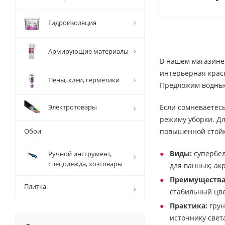
Гидроизоляция
Армирующие материалы
В нашем магазине
интерьерная краск
Пены, клеи, герметики
Предложим водные 
Электротовары
Если сомневаетесь
режиму уборки. Дл
Обои
повышенной стойк
Виды:
супербел
Ручной инструмент,
спецодежда, хозтовары
для ванных; ак
Преимущества
Плитка
стабильный цве
Практика:
грун
источнику свет