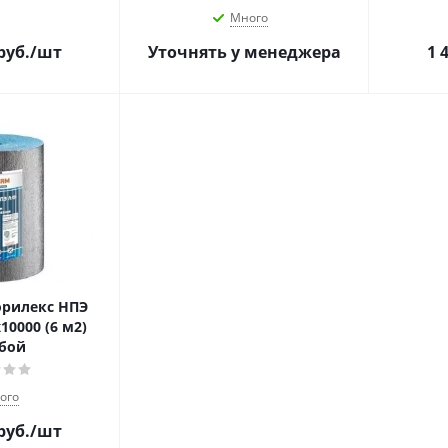
Много
руб.
/шт
Уточнять у менеджера
1 
рилекс НПЭ
10000 (6 м2)
бой
ого
руб.
/шт