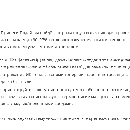
Принеси Подай вы найдёте отражающую изоляцию для кровель, м
а отражает до 90–97% теплового излучения, снижая теплопоте
ж и укомплектуем лентами и крепежом.
ый ПЭ с фольгой (рулоны), двухслойные «сэндвичи» с армиро
е решения (фольга + базальтовая вата) для высоких температу
:
отражение ИК-тепла, экономия энергии, паро- и ветрозащита, 
тделка без пыли.
:
ориентируйте фольгу к источнику тепла; обеспечьте вентиля
отчем; в саунах используйте термостойкие материалы; совмещ
такта с медью/щелочными средами.
птимальную систему «изоляция + ленты + крепёж», подготовим