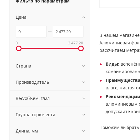
Фильтр по параметрам
Цена
В нашем магазине 
Алюминиевая фольг
0
2 477.20
рассчитаем метра
Виды:
вспенённ
Страна
комбинированны
Преимущества
Производитель
влаге, чистая о
Рекомендации
Вес/объем, г/мл
алюминиевым ск
допускайте кон
Группа горючести
Поможем выбрать о
Длина, мм