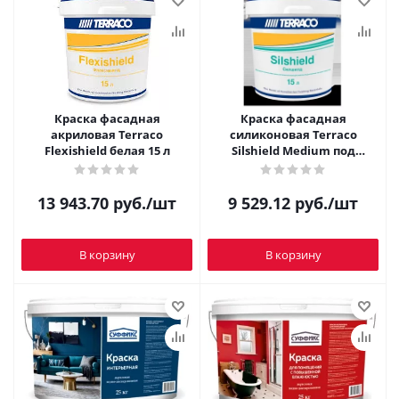
Краска фасадная
Краска фасадная
акриловая Terraco
силиконовая Terraco
Flexishield белая 15 л
Silshield Medium под
колеровку 15 л
13 943.70
руб.
/шт
9 529.12
руб.
/шт
В корзину
В корзину