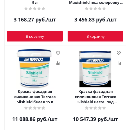
9 л
Maxishield под колеровку 8
л
3 168.27
руб.
/шт
3 456.83
руб.
/шт
В корзину
В корзину
Краска фасадная
Краска фасадная
силиконовая Terraco
силиконовая Terraco
Silshield белая 15 л
Silshield Pastel под
колеровку 15 л
11 088.86
руб.
/шт
10 547.39
руб.
/шт