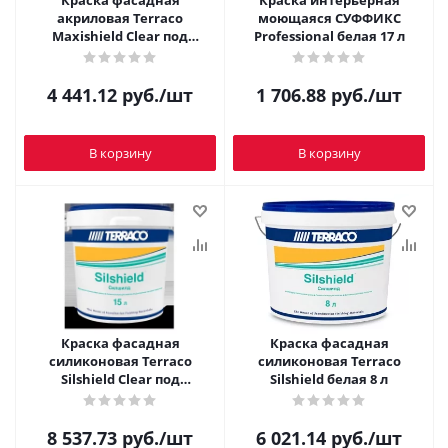
Краска фасадная
Краска интерьерная
акриловая Terraco
моющаяся СУФФИКС
Maxishield Clear под
Professional белая 17 л
колеровку 15 л
4 441.12
руб.
/шт
1 706.88
руб.
/шт
В корзину
В корзину
Краска фасадная
Краска фасадная
силиконовая Terraco
силиконовая Terraco
Silshield Clear под
Silshield белая 8 л
колеровку 15 л
8 537.73
руб.
/шт
6 021.14
руб.
/шт