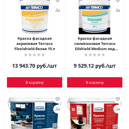
Краска фасадная
Краска фасадная
акриловая Terraco
силиконовая Terraco
Flexishield белая 15 л
Silshield Medium под
колеровку 15 л
13 943.70
руб.
/шт
9 529.12
руб.
/шт
В корзину
В корзину