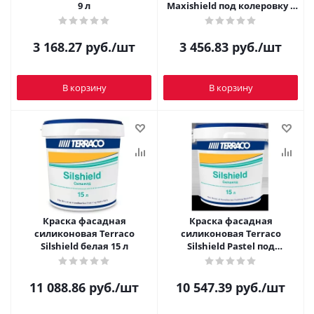
9 л
Maxishield под колеровку 8
л
3 168.27
руб.
/шт
3 456.83
руб.
/шт
В корзину
В корзину
Краска фасадная
Краска фасадная
силиконовая Terraco
силиконовая Terraco
Silshield белая 15 л
Silshield Pastel под
колеровку 15 л
11 088.86
руб.
/шт
10 547.39
руб.
/шт