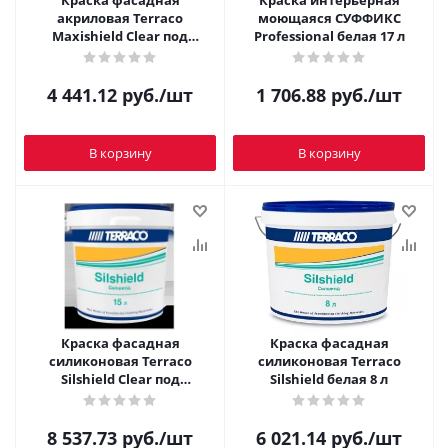
Краска фасадная
Краска интерьерная
акриловая Terraco
моющаяся СУФФИКС
Maxishield Clear под
Professional белая 17 л
колеровку 15 л
4 441.12
руб.
/шт
1 706.88
руб.
/шт
В корзину
В корзину
Краска фасадная
Краска фасадная
силиконовая Terraco
силиконовая Terraco
Silshield Clear под
Silshield белая 8 л
колеровку 15 л
8 537.73
руб.
/шт
6 021.14
руб.
/шт