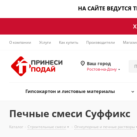
НА САЙТЕ ВЕДУТСЯ 
Х
О компании
Услуги
Как купить
Производители
Магази
Ваш город
Ростов-на-Дону
Гипсокартон и листовые материалы
Печные смеси Суффикс
Каталог
-
Строительные смеси
-
Огнеупорные и печные растворы