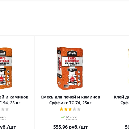
ей и каминов
Смесь для печей и каминов
Клей д
-94, 25 кг
Суффикс ТС-74, 25кг
Суф
ого
Много
уб.
/шт
555.96
руб.
/шт
5