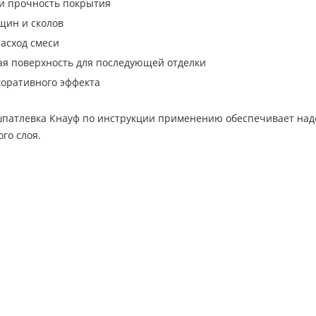
и прочность покрытия
щин и сколов
асход смеси
ая поверхность для последующей отделки
коративного эффекта
патлевка Кнауф по инструкции применению обеспечивает наде
го слоя.