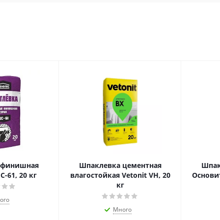
 финишная
Шпаклевка цементная
Шпак
-61, 20 кг
влагостойкая Vetonit VH, 20
Основи
кг
ого
Много