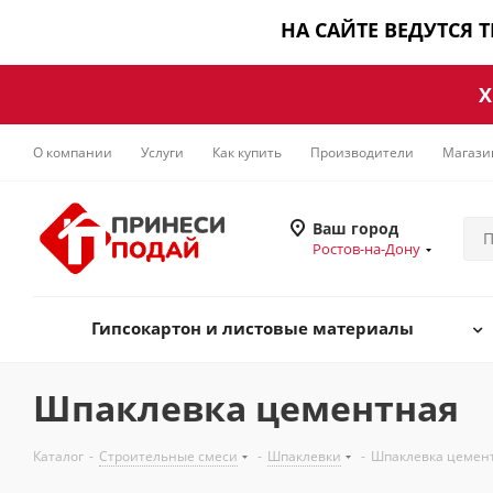
НА САЙТЕ ВЕДУТСЯ 
Х
О компании
Услуги
Как купить
Производители
Магази
Ваш город
Ростов-на-Дону
Гипсокартон и листовые материалы
Шпаклевка цементная
Каталог
-
Строительные смеси
-
Шпаклевки
-
Шпаклевка цемен