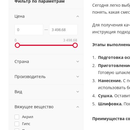
Фильтр по параметрам
Сегодня легко вы
понять, какая сме
Цена
Для получения ка
инструкция подхо
0
3 498.68
Этапы выполнени
Подготовка ос
Страна
Приготовление
Готовую шпакле
Производитель
Нанесение.
С п
использовать б
Вид
Сушка.
Оставит
Шлифовка.
Пос
Вяжущее вещество
Акрил
Преимущества со
Гипс