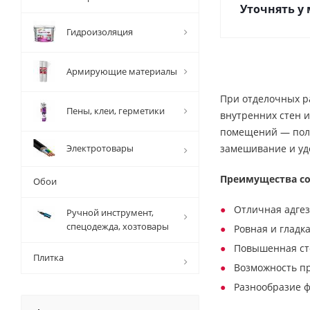
Уточнять у
Гидроизоляция
Армирующие материалы
При отделочных р
Пены, клеи, герметики
внутренних стен и
помещений — поли
Электротовары
замешивание и удо
Преимущества со
Обои
Отличная адгез
Ручной инструмент,
спецодежда, хозтовары
Ровная и гладк
Повышенная ст
Плитка
Возможность п
Разнообразие ф