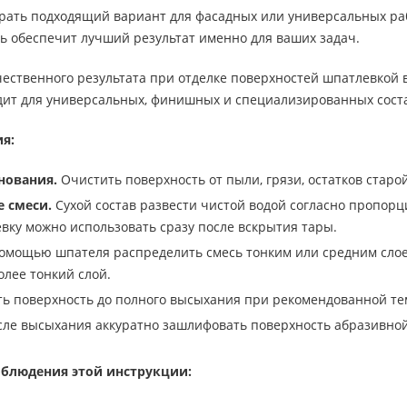
брать подходящий вариант для фасадных или универсальных ра
сь обеспечит лучший результат именно для ваших задач.
чественного результата при отделке поверхностей шпатлевкой
дит для универсальных, финишных и специализированных сост
я:
нования.
Очистить поверхность от пыли, грязи, остатков старо
 смеси.
Сухой состав развести чистой водой согласно пропорц
вку можно использовать сразу после вскрытия тары.
омощью шпателя распределить смесь тонким или средним слое
олее тонкий слой.
ь поверхность до полного высыхания при рекомендованной те
ле высыхания аккуратно зашлифовать поверхность абразивной
блюдения этой инструкции: