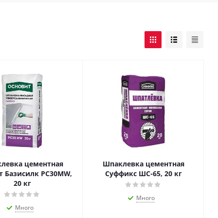
левка цементная
Шпаклевка цементная
т Базисилк PC30MW,
Суффикс ШС-65, 20 кг
20 кг
Много
Много