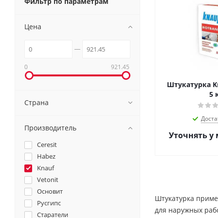
Фильтр по параметрам
Цена
0
921.45
Штукатурка Kn
5 
Страна
Доста
Производитель
Уточнять у
Ceresit
Habez
Knauf
Vetonit
Основит
Штукатурка примен
Русгипс
для наружных рабо
Старатели