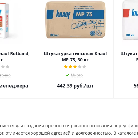
auf Rotband,
Штукатурка гипсовая Knauf
Штукат
кг
МР-75, 30 кг
точно
Много
 менеджера
442.39
руб.
/шт
5
яется для создания прочного и ровного основания перед финиш
т, отличается хорошей адгезией и долговечностью. В каталог