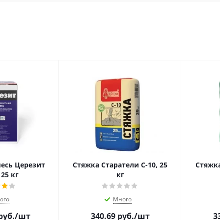
есь Церезит
Стяжка Старатели С-10, 25
Стяжка
 25 кг
кг
ого
Много
руб.
/шт
340.69
руб.
/шт
3