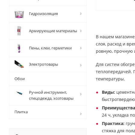
Гидроизоляция
Армирующие материалы
В нашем магазине
слоя, расход и вр
Пены, клеи, герметики
ровную, прочную и
Электротовары
Для систем обогр
теплопередачей. П
Обои
температуры.
Виды:
цементна
Ручной инструмент,
спецодежда, хозтовары
быстротвердеющ
Преимущества
Плитка
24 ч, укладка п
Практика:
грун
стяжка для пол