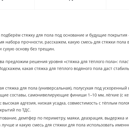
 подберём стяжку для пола под основание и будущие покрытия 
емя набора прочности, расскажем, какую смесь для стяжки пола
 сухую основу без трещин.
ева предложим решения уровня «стяжка для тёплого пола»: пла
одскажем, какая стяжка для тёплого водяного пола даст стаби
я стяжка для пола (универсальная), полусухая под ускоренный в
ие составы, самонивелирующие финиши 1–10 мм, лёгкие (с ке
:
высокая адгезия, низкая усадка, совместимость с тёплым пол
окрытий по ТДС.
тование, демпфер по периметру, маяки, деаэрация, выдержка и 
а лучше и какую смесь для стяжки для пола использовать именн