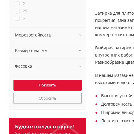
2
25
Затирка для плит
5
покрытия. Она за
нашем магазине пр
коммерческих по
Морозостойкость
Выбирая затирку, 
Размер шва, мм
внутренних работ
Разнообразие цве
Фасовка
В нашем магазине
высокими водоотт
Высокая устойч
Сбросить
Долговечность 
Широкий выбор 
Легкость в исп
Будьте всегда в курсе!
Узнавайте о скидках и акциях