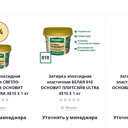
поксидная
Затирка эпоксидная
Зат
О-
эластичная БЕЛАЯ 010
элас
4 ОСНОВИТ
ОСНОВИТ ПЛИТСЭЙВ ULTRA
ОСНОВИ
A XЕ15 E 1 кг
XЕ15 E 1 кг
ого
Много
 менеджера
Уточнять у менеджера
Уточн