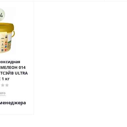
поксидная
АМЕЛЕОН 014
ЙВ ULTRA
 1 кг
ого
 менеджера