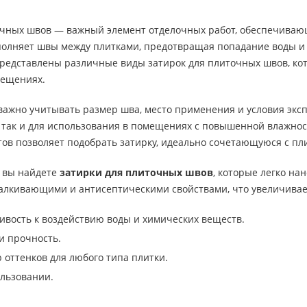
очных швов — важный элемент отделочных работ, обеспечивающ
полняет швы между плитками, предотвращая попадание воды и 
едставлены различные виды затирок для плиточных швов, кото
мещениях.
важно учитывать размер шва, место применения и условия эксп
, так и для использования в помещениях с повышенной влажн
тов позволяет подобрать затирку, идеально сочетающуюся с пл
 вы найдете
затирки для плиточных швов
, которые легко н
алкивающими и антисептическими свойствами, что увеличивает
ивость к воздействию воды и химических веществ.
и прочность.
оттенков для любого типа плитки.
ользовании.