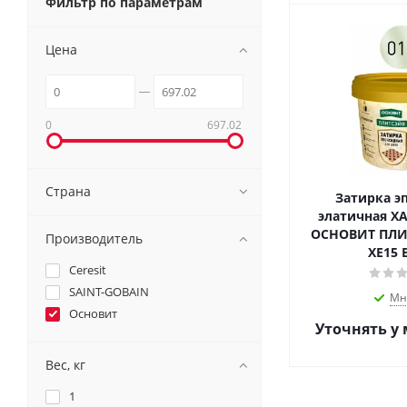
Фильтр по параметрам
Цена
0
697.02
Страна
Затирка э
элатичная Х
ОСНОВИТ ПЛИТСЭ
Производитель
XЕ15 E
Ceresit
SAINT-GOBAIN
Мн
Основит
Уточнять у
Вес, кг
1